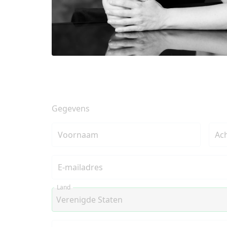
Gegevens
Voornaam
Ac
E-mailadres
Land