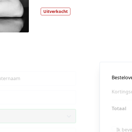
Uitverkocht
Bestelov
hternaam
Kortings
Totaal
Ik bev