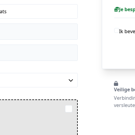
Je bes
ats
Ik bev
Veilige b
Verbindi
versleute