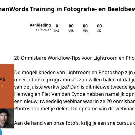
anWords Training in Fotografie- en Beeldbe
Aanbieding
0
00
00
00
:
:
:
sluit over
DAG
UUR
MIN
SEC
20 Onmisbare Workflow-Tips voor Lightroom en Ph
De mogelijkheden van Lightroom en Photoshop zijn ein
meer uit deze programma’s zou willen halen of dat je 
van de juiste werkwijze? Dan is dit nieuwe tweedelige
Heirweg en Piet Van den Eynde hebben namelijk opni
een nieuw, tweedelig webinar waarin ze 20 onmisbar
Photoshop met je delen. De opname van dit webinar i
Aan de hand van onze foto’s, krijg je een snelcursus 