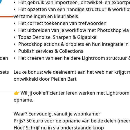
•	Het gebruik van importeer-, ontwikkel- en exportpresets om je workflow te versnellen

•	Het opzetten van een handige structuur & workflow door gebruik van ratings, (slimme) 
verzamelingen en kleurlabels

•	Het correct toekennen van trefwoorden

•	Het uitbreiden van je workflow met Photoshop via ‘slimme objecten’ en ‘openen als lagen’

•	Topaz Denoise, Sharpen & Gigapixel

•	Photoshop actions & droplets en hun integratie in Lightroom

•	Publish services & Collections

 den
•	Het creëren van een heldere Lightroom structuur & bullet-proof back-upstrategie

esets
Leuke bonus: wie deelneemt aan het webinar krijgt ma
ontwikkeld door Piet en Bart

👉 Wil jij ook efficiënter leren werken met Lightroo
opname.

Waar? Eenvoudig, vanuit je woonkamer

Prijs? 50 euro voor de opname van beide delen (meer 
Hoe? Schrijf nu in via onderstaande knop
