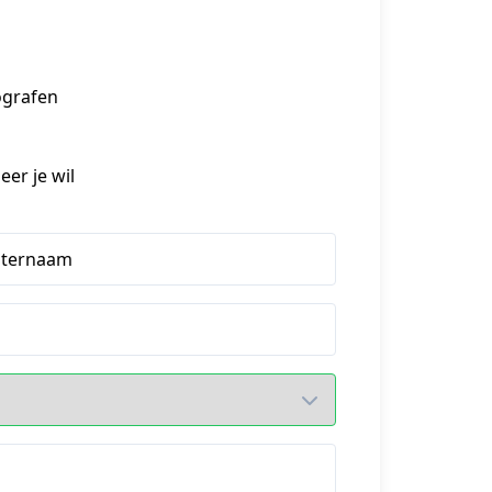
grafen

er je wil
hternaam